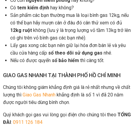
Có còn
nguyên niêm phong
hay không?
Có
tem kiểm định
hay không?
Sản phẩm các bạn thường mua là loại bình gas 12kg, nếu
có thể bạn hãy mượn cân ở đâu đó cân thử xem có đủ
12kg ruột
không (lưu ý là trọng lượng vỏ tầm 13kg trở lên
có ghi trên vỏ bình gas các bạn nhé).
Lấy gas xong các bạn nên giữ lại hóa đơn bán lẻ và yêu
cầu cửa hàng cấp
sổ theo dõi sử dụng gas
nhé.
Nếu có được quyển
sổ bảo hiểm
thì càng tốt.
GIAO GAS NHANH TẠI THÀNH PHỐ HỒ CHÍ MINH
Chúng tôi không giám khẳng định giá là rẻ nhất nhưng về chất
lượng thì
Giao Gas Nhanh
khẳng định là số 1 vì đã 20 năm
được người tiêu dùng bình chọn.
Quý khách gọi gas vui lòng gọi điện cho chúng tôi theo
TỔNG
ĐÀI
:
0911 126 184