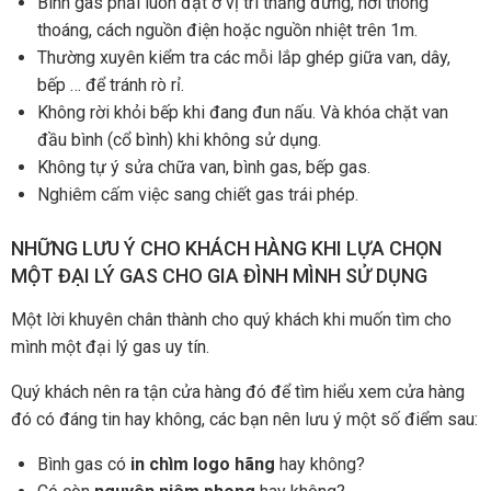
Bình gas phải luôn đặt ở vị trí thẳng đứng, nơi thông
thoáng, cách nguồn điện hoặc nguồn nhiệt trên 1m.
Thường xuyên kiểm tra các mỗi lắp ghép giữa van, dây,
bếp … để tránh rò rỉ.
Không rời khỏi bếp khi đang đun nấu. Và khóa chặt van
đầu bình (cổ bình) khi không sử dụng.
Không tự ý sửa chữa van, bình gas, bếp gas.
Nghiêm cấm việc sang chiết gas trái phép.
NHỮNG LƯU Ý CHO KHÁCH HÀNG KHI LỰA CHỌN
MỘT ĐẠI LÝ GAS CHO GIA ĐÌNH MÌNH SỬ DỤNG
Một lời khuyên chân thành cho quý khách khi muốn tìm cho
mình một đại lý gas uy tín.
Quý khách nên ra tận cửa hàng đó để tìm hiểu xem cửa hàng
đó có đáng tin hay không, các bạn nên lưu ý một số điểm sau:
Bình gas có
in chìm logo hãng
hay không?