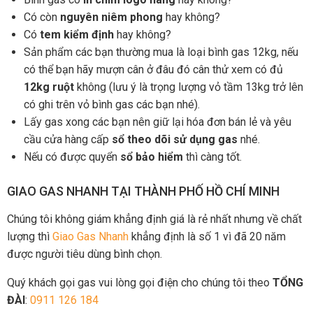
Có còn
nguyên niêm phong
hay không?
Có
tem kiểm định
hay không?
Sản phẩm các bạn thường mua là loại bình gas 12kg, nếu
có thể bạn hãy mượn cân ở đâu đó cân thử xem có đủ
12kg ruột
không (lưu ý là trọng lượng vỏ tầm 13kg trở lên
có ghi trên vỏ bình gas các bạn nhé).
Lấy gas xong các bạn nên giữ lại hóa đơn bán lẻ và yêu
cầu cửa hàng cấp
sổ theo dõi sử dụng gas
nhé.
Nếu có được quyển
sổ bảo hiểm
thì càng tốt.
GIAO GAS NHANH TẠI THÀNH PHỐ HỒ CHÍ MINH
Chúng tôi không giám khẳng định giá là rẻ nhất nhưng về chất
lượng thì
Giao Gas Nhanh
khẳng định là số 1 vì đã 20 năm
được người tiêu dùng bình chọn.
Quý khách gọi gas vui lòng gọi điện cho chúng tôi theo
TỔNG
ĐÀI
:
0911 126 184