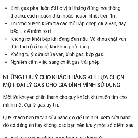
Bình gas phải luôn đặt ở vị trí thẳng đứng, nơi thông
thoáng, cách nguồn điện hoặc nguồn nhiệt trên 1m.
Thường xuyên kiểm tra các mỗi lắp ghép giữa van, dây,
bếp … để tránh rò rỉ.
Không rời khỏi bếp khi đang đun nấu. Và khóa chặt van
đầu bình (cổ bình) khi không sử dụng.
Không tự ý sửa chữa van, bình gas, bếp gas.
Nghiêm cấm việc sang chiết gas trái phép.
NHỮNG LƯU Ý CHO KHÁCH HÀNG KHI LỰA CHỌN
MỘT ĐẠI LÝ GAS CHO GIA ĐÌNH MÌNH SỬ DỤNG
Một lời khuyên chân thành cho quý khách khi muốn tìm cho
mình một đại lý gas uy tín.
Quý khách nên ra tận cửa hàng đó để tìm hiểu xem cửa hàng
đó có đáng tin hay không, các bạn nên lưu ý một số điểm sau:
Bình gas có
in chìm logo hãng
hay không?