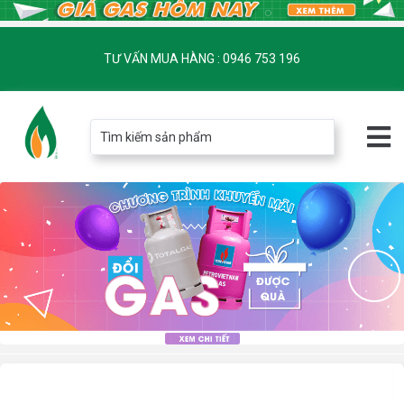
TƯ VẤN MUA HÀNG : 0946 753 196