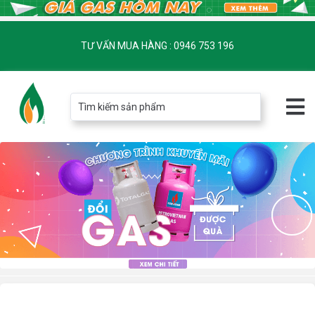
TƯ VẤN MUA HÀNG : 0946 753 196