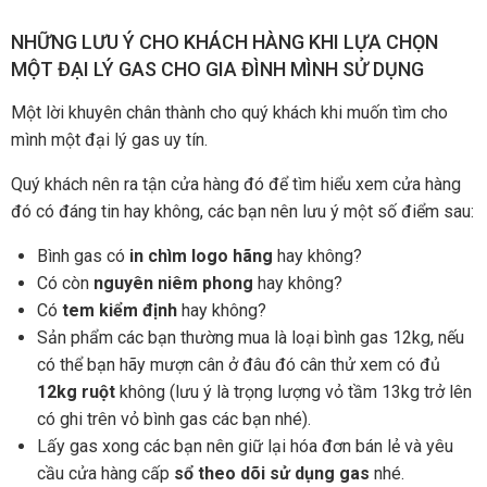
NHỮNG LƯU Ý CHO KHÁCH HÀNG KHI LỰA CHỌN
MỘT ĐẠI LÝ GAS CHO GIA ĐÌNH MÌNH SỬ DỤNG
Một lời khuyên chân thành cho quý khách khi muốn tìm cho
mình một đại lý gas uy tín.
Quý khách nên ra tận cửa hàng đó để tìm hiểu xem cửa hàng
đó có đáng tin hay không, các bạn nên lưu ý một số điểm sau:
Bình gas có
in chìm logo hãng
hay không?
Có còn
nguyên niêm phong
hay không?
Có
tem kiểm định
hay không?
Sản phẩm các bạn thường mua là loại bình gas 12kg, nếu
có thể bạn hãy mượn cân ở đâu đó cân thử xem có đủ
12kg ruột
không (lưu ý là trọng lượng vỏ tầm 13kg trở lên
có ghi trên vỏ bình gas các bạn nhé).
Lấy gas xong các bạn nên giữ lại hóa đơn bán lẻ và yêu
cầu cửa hàng cấp
sổ theo dõi sử dụng gas
nhé.