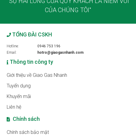
"SỰ HÀI LÒNG CỦA QUÝ KHÁCH LÀ NIỀM VUI
CỦA CHÚNG TÔI"
TỔNG ĐÀI CSKH
Hotline:
0946 753 196
Email:
hotro@giaogasnhanh.com
Thông tin công ty
Giới thiệu về Giao Gas Nhanh
Tuyển dụng
Khuyến mãi
Liên hệ
Chính sách
Chính sách bảo mật