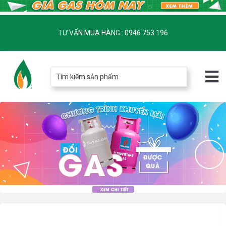
TƯ VẤN MUA HÀNG : 0946 753 196