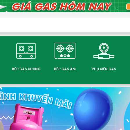
BẾP GAS DƯƠNG
BẾP GAS ÂM
PHỤ KIỆN GAS