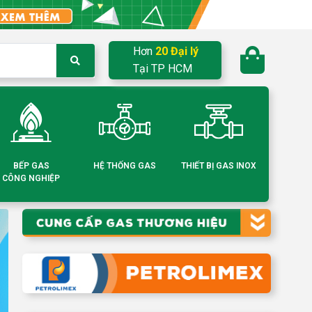
Hơn
20 Đại lý
Tại TP HCM
BẾP GAS
HỆ THỐNG GAS
THIẾT BỊ GAS INOX
CÔNG NGHIỆP