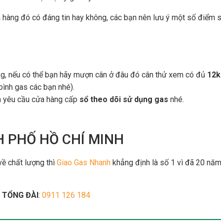
 hàng đó có đáng tin hay không, các bạn nên lưu ý một số điểm s
kg, nếu có thể bạn hãy mượn cân ở đâu đó cân thử xem có đủ
12k
 bình gas các bạn nhé).
và yêu cầu cửa hàng cấp
sổ theo dõi sử dụng gas
nhé.
H PHỐ HỒ CHÍ MINH
về chất lượng thì
Giao Gas Nhanh
khẳng định là số 1 vì đã 20 nă
o
TỔNG ĐÀI
:
0911 126 184