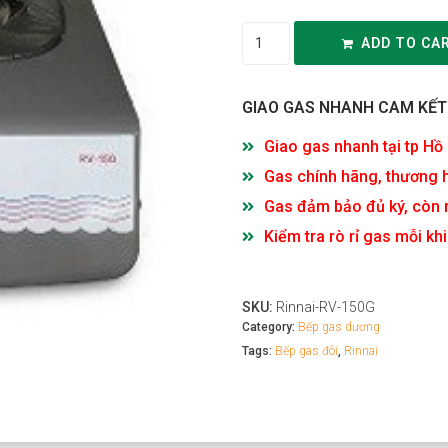
ADD TO CA
GIAO GAS NHANH CAM KẾT
Giao gas nhanh tại tp Hồ
Gas chính hãng, thương h
Gas đảm bảo đủ ký, còn 
Kiểm tra rò rỉ gas mỗi k
SKU:
Rinnai-RV-150G
Category:
Bếp gas dương
Tags:
Bếp gas đôi
,
Rinnai