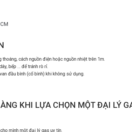
.HCM
N
ng thoáng, cách nguồn điện hoặc nguồn nhiệt trên 1m.
y, bếp … để tránh rò rỉ.
van đầu bình (cổ bình) khi không sử dụng.
ÀNG KHI LỰA CHỌN MỘT ĐẠI LÝ G
cho mình một đại lý gas uy tín.