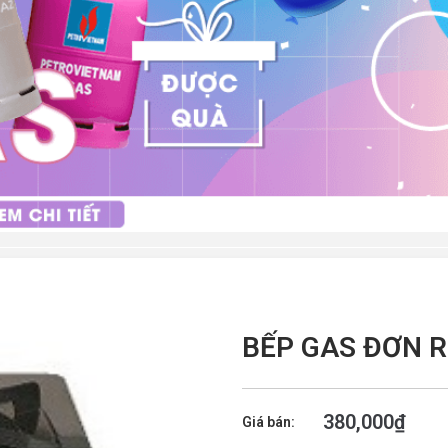
BẾP GAS ĐƠN R
380,000
₫
Giá bán: