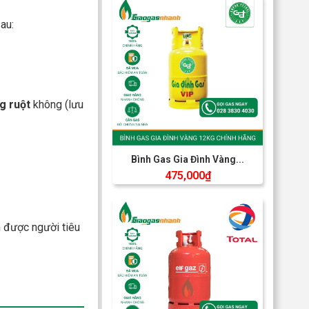
au:
g ruột
không (lưu
Bình Gas Gia Đình Vàng...
475,000
₫
m được người tiêu