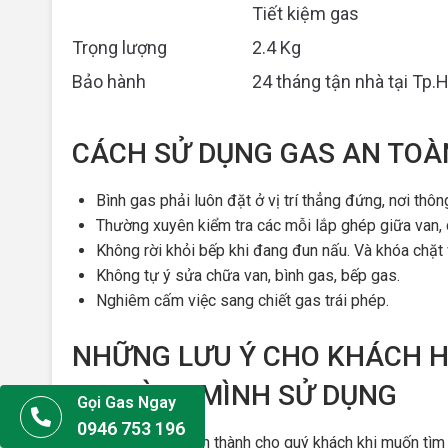
Tiết kiệm gas
Trọng lượng
2.4 Kg
Bảo hành
24 tháng tận nhà tại Tp
CÁCH SỬ DỤNG GAS AN TOÀ
Bình gas phải luôn đặt ở vị trí thẳng đứng, nơi thô
Thường xuyên kiểm tra các mỗi lắp ghép giữa van, dâ
Không rời khỏi bếp khi đang đun nấu. Và khóa chặt 
Không tự ý sửa chữa van, bình gas, bếp gas.
Nghiêm cấm việc sang chiết gas trái phép.
NHỮNG LƯU Ý CHO KHÁCH H
GIA ĐÌNH MÌNH SỬ DỤNG
Gọi Gas Ngay
0946 753 196
Một lời khuyên chân thành cho quý khách khi muốn tìm 