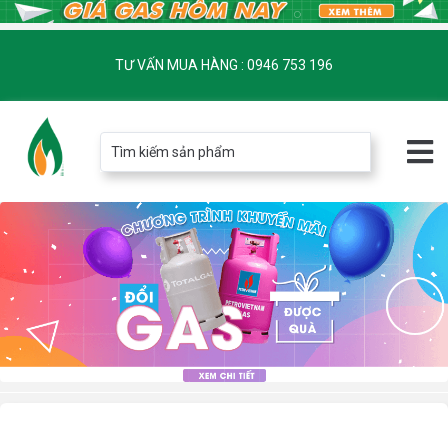
TƯ VẤN MUA HÀNG : 0946 753 196