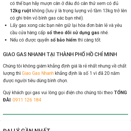
có thể bạn hãy mượn cân ở đâu đó cân thử xem có đủ
12kg ruột
không (lưu ý là trọng lượng vỏ tầm 13kg trở lên
có ghi trên vỏ bình gas các bạn nhé).
Lấy gas xong các bạn nên giữ lại hóa đơn bán lẻ và yêu
cầu cửa hàng cấp
sổ theo dõi sử dụng gas
nhé.
Nếu có được quyển
sổ bảo hiểm
thì càng tốt.
GIAO GAS NHANH TẠI THÀNH PHỐ HỒ CHÍ MINH
Chúng tôi không giám khẳng định giá là rẻ nhất nhưng về chất
lượng thì
Giao Gas Nhanh
khẳng định là số 1 vì đã 20 năm
được người tiêu dùng bình chọn.
Quý khách gọi gas vui lòng gọi điện cho chúng tôi theo
TỔNG
ĐÀI
:
0911 126 184
ĐẠI LÝ GẦN NHẤT