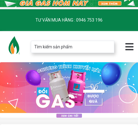
TƯ VẤN MUA HÀNG : 0946 753 196