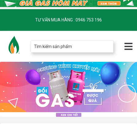
TƯ VẤN MUA HÀNG : 0946 753 196