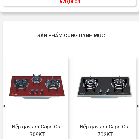
670,000
₫
SẢN PHẨM CÙNG DANH MỤC
Bếp gas âm Capri CR-
Bếp gas âm Capri CR-
309KT
702KT