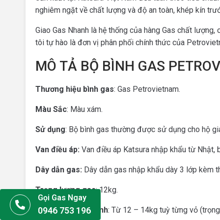
nghiêm ngặt về chất lượng và độ an toàn, khép kín trư
Giao Gas Nhanh là hệ thống của hàng Gas chất lượng, 
tôi tự hào là đơn vị phân phối chính thức của Petrovie
MÔ TẢ BỘ BÌNH GAS PETRO
Thương hiệu bình gas
: Gas Petrovietnam.
Màu Sắc
: Màu xám.
Sử dụng
: Bộ bình gas thường được sử dụng cho hộ gia
Van điều áp:
Van điều áp Katsura nhập khẩu từ Nhật, 
Dây dẫn gas:
Dây dẫn gas nhập khẩu dày 3 lớp kèm th
Trọng lượng gas
: 12kg.
Gọi Gas Ngay
0946 753 196
Trọng lượng vỏ bình
: Từ 12 – 14kg tuỳ từng vỏ (trọn