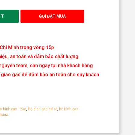
RT
GỌI ĐẶT MUA
 Chí Minh trong vòng 15p
iệu, an toàn và đảm bảo chất lượng
nguyên team, cân ngay tại nhà khách hàng
hi giao gas để đảm bảo an toàn cho quý khách
ộ bình gas 12kg
,
Bộ bình gas giá rẽ
,
bộ bình gas
tsura