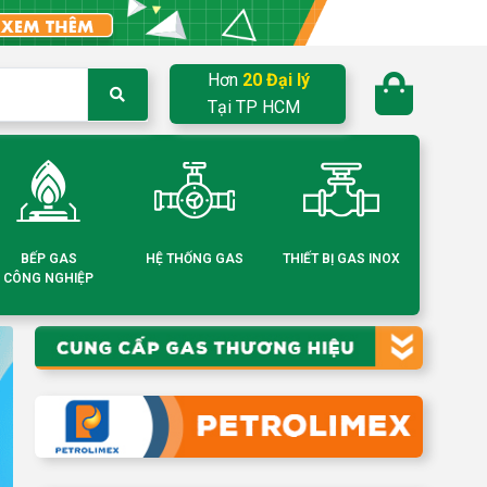
Hơn
20 Đại lý
Tại TP HCM
BẾP GAS
HỆ THỐNG GAS
THIẾT BỊ GAS INOX
CÔNG NGHIỆP