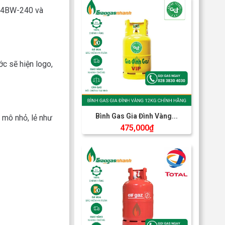
T-4BW-240 và
c sẽ hiện logo,
Bình Gas Gia Đình Vàng...
 mô nhỏ, lẻ như
475,000
₫