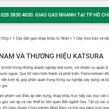
28 3830 4030. GIAO GAS NHANH TẠI TP HỒ C
12kg + 1 Dây dẫn gas nhập khẩu từ Nhật + 1 Dây Inox bảo vệ dâ
ETNAM VÀ THƯƠNG HIỆU KATSURA
m
là một trong những doanh nghiệp nhà nước, với nhiệm vụ quản lý 
nước ngoài. Qua 60 năm hình thành và phát triển, Petrovietnam đã
ủa nền kinh tế, góp phần quan trọng trong sự nghiệp xây dựng và b
 gia.
n phẩm van điều áp dân dụng, nhập khẩu trực tiếp các loại van 
n gas cao áp và các thiết bị liên quan đến ngành Gas. Tất cả cá
 JIS (tiêu chuẩn Công nghiệp Nhật Bản) và trải qua hàng loạt quá 