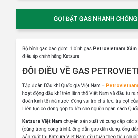
GỌI ĐẶT GAS NHANH CHÓNG 0
Bộ bình gas bao gồm: 1 bình gas
Petrovietnam Xám
điều áp chính hãng Katsura
ĐÔI ĐIỀU VỀ GAS PETROVI
​Tập đoàn Dầu khí Quốc gia Việt Nam –
Petrovietna
hoạt động dầu khí trên lãnh thổ Việt Nam và đầu tư ra 
đoàn kinh tế nhà nước, đóng vai trò chủ lực, trụ cột c
Liên tục có đóng góp to lớn cho nguồn ngân sách Quốc
Katsura Việt Nam
chuyên sản xuất và cung cấp các sả
(dùng trong công trình), ống dẫn gas dân dụng, ống dẫ
sản xuất tại Katsura Việt Nam đều tuân theo tiêu chuẩn