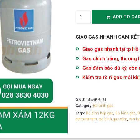
ADD TO CA
GIAO GAS NHANH CAM KẾT
Giao gas nhanh tại tp Hồ
Gas chính hãng, thương h
Gas đảm bảo đủ ký, còn 
Kiểm tra rò rỉ gas mỗi k
SKU:
BBGK-001
Category:
Bộ bình gas
Tags:
Bộ bình bếp gas
,
Bộ bình gas
,
B
petrovietnam
,
Bộ bình gas xám
,
van ka