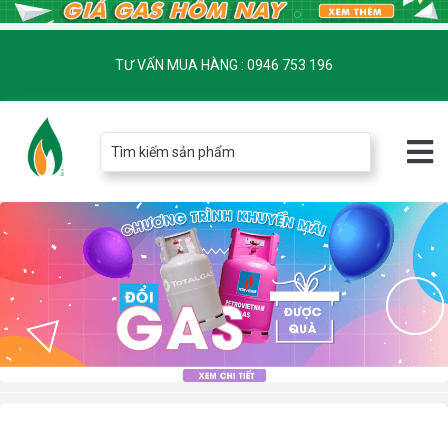
TƯ VẤN MUA HÀNG : 0946 753 196