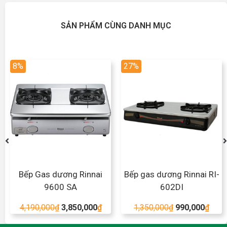
SẢN PHẨM CÙNG DANH MỤC
8%
27%
Bếp Gas dương Rinnai
Bếp gas dương Rinnai RI-
9600 SA
602DI
4,190,000
₫
3,850,000
₫
1,350,000
₫
990,000
₫