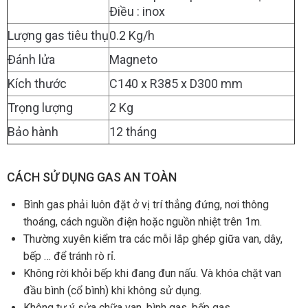
Điều : inox
Lượng gas tiêu thụ
0.2 Kg/h
Đánh lửa
Magneto
Kích thước
C140 x R385 x D300 mm
Trọng lượng
2 Kg
Bảo hành
12 tháng
CÁCH SỬ DỤNG GAS AN TOÀN
Bình gas phải luôn đặt ở vị trí thẳng đứng, nơi thông
thoáng, cách nguồn điện hoặc nguồn nhiệt trên 1m.
Thường xuyên kiểm tra các mỗi lắp ghép giữa van, dây,
bếp … để tránh rò rỉ.
Không rời khỏi bếp khi đang đun nấu. Và khóa chặt van
đầu bình (cổ bình) khi không sử dụng.
Không tự ý sửa chữa van, bình gas, bếp gas.