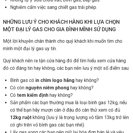
Nghiêm cấm việc sang chiết gas trái phép.
NHỮNG LƯU Ý CHO KHÁCH HÀNG KHI LỰA CHỌN
MỘT ĐẠI LÝ GAS CHO GIA ĐÌNH MÌNH SỬ DỤNG
Một lời khuyên chân thành cho quý khách khi muốn tìm cho
mình một đại lý gas uy tín.
Quý khách nên ra tận cửa hàng đó để tìm hiểu xem cửa hàng
đó có đáng tin hay không, các bạn nên lưu ý một số điểm sau:
Bình gas có
in chìm logo hãng
hay không?
Có còn
nguyên niêm phong
hay không?
Có
tem kiểm định
hay không?
Sản phẩm các bạn thường mua là loại bình gas 12kg, nếu
có thể bạn hãy mượn cân ở đâu đó cân thử xem có đủ
12kg ruột
không (lưu ý là trọng lượng vỏ tầm 13kg trở lên
có ghi trên vỏ bình gas các bạn nhé).
Lấy gas xong các bạn nên giữ lại hóa đơn bán lẻ và yêu