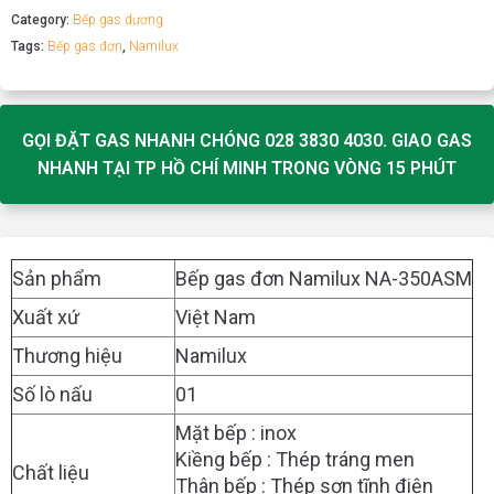
Category:
Bếp gas dương
Tags:
Bếp gas đơn
,
Namilux
GỌI ĐẶT GAS NHANH CHÓNG 028 3830 4030. GIAO GAS
NHANH TẠI TP HỒ CHÍ MINH TRONG VÒNG 15 PHÚT
Sản phẩm
Bếp gas đơn Namilux NA-350ASM
Xuất xứ
Việt Nam
Thương hiệu
Namilux
Số lò nấu
01
Mặt bếp : inox
Kiềng bếp : Thép tráng men
Chất liệu
Thân bếp : Thép sơn tĩnh điện