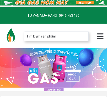
TƯ VẤN MUA HÀNG : 0946 753 196