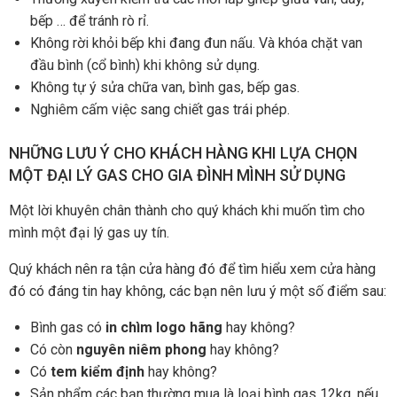
bếp … để tránh rò rỉ.
Không rời khỏi bếp khi đang đun nấu. Và khóa chặt van
đầu bình (cổ bình) khi không sử dụng.
Không tự ý sửa chữa van, bình gas, bếp gas.
Nghiêm cấm việc sang chiết gas trái phép.
NHỮNG LƯU Ý CHO KHÁCH HÀNG KHI LỰA CHỌN
MỘT ĐẠI LÝ GAS CHO GIA ĐÌNH MÌNH SỬ DỤNG
Một lời khuyên chân thành cho quý khách khi muốn tìm cho
mình một đại lý gas uy tín.
Quý khách nên ra tận cửa hàng đó để tìm hiểu xem cửa hàng
đó có đáng tin hay không, các bạn nên lưu ý một số điểm sau:
Bình gas có
in chìm logo hãng
hay không?
Có còn
nguyên niêm phong
hay không?
Có
tem kiểm định
hay không?
Sản phẩm các bạn thường mua là loại bình gas 12kg, nếu