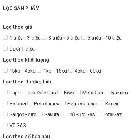
LỌC SẢN PHẨM
Lọc theo giá
1 triệu - 3 triệu
3 triệu - 5 triệu
5 triệu - 10 triệu
Dưới 1 triệu
Lọc theo khối lượng
15kg - 45kg
1kg - 15kg
45kg - 60kg
Lọc theo thương hiệu
Capri
Gia Đình Gas
Kiwa
Miss Gas
Namilux
Paloma
PetroLimex
PetroVietnam
Rinnai
SaigonPetro
Sakura
Thủ Đức Gas
TotalGaz
VT GAS
Lọc theo số bếp nấu